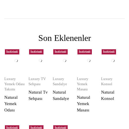
Son Eklenenler
İndirimli
İndirimli
İndirimli
İndirimli
İndirimli
Luxury
Luxury TV
Luxury
Luxury
Luxury
Yemek Odası
Sehpası
Sandalye
Yemek
Konsol
Takımı
Masası
Natural Tv
Natural
Natural
Natural
Natural
Sehpası
Sandalye
Konsol
Yemek
Yemek
Odası
Masası
İndirimli
İndirimli
İndirimli