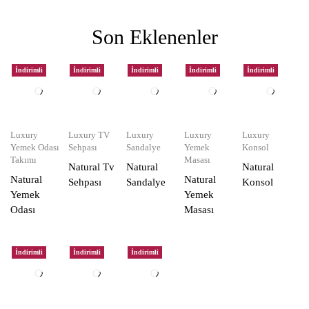
Son Eklenenler
İndirimli
İndirimli
İndirimli
İndirimli
İndirimli
Luxury
Luxury TV
Luxury
Luxury
Luxury
Yemek Odası
Sehpası
Sandalye
Yemek
Konsol
Takımı
Masası
Natural Tv
Natural
Natural
Natural
Natural
Sehpası
Sandalye
Konsol
Yemek
Yemek
Odası
Masası
İndirimli
İndirimli
İndirimli