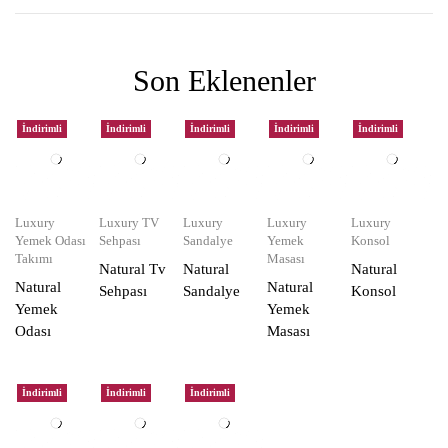
Son Eklenenler
İndirimli
İndirimli
İndirimli
İndirimli
İndirimli
Luxury
Luxury TV
Luxury
Luxury
Luxury
Yemek Odası
Sehpası
Sandalye
Yemek
Konsol
Takımı
Masası
Natural Tv
Natural
Natural
Natural
Natural
Sehpası
Sandalye
Konsol
Yemek
Yemek
Odası
Masası
İndirimli
İndirimli
İndirimli