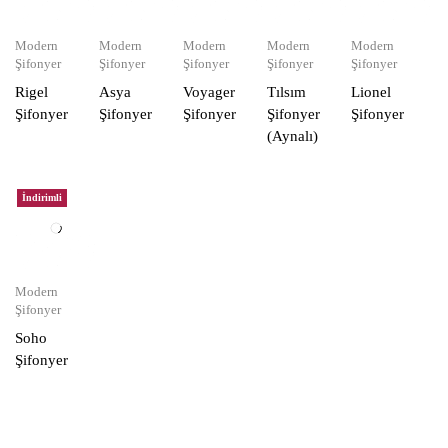
Modern
Modern
Modern
Modern
Modern
Şifonyer
Şifonyer
Şifonyer
Şifonyer
Şifonyer
Rigel
Asya
Voyager
Tılsım
Lionel
Şifonyer
Şifonyer
Şifonyer
Şifonyer
Şifonyer
(Aynalı)
İndirimli
Modern
Şifonyer
Soho
Şifonyer