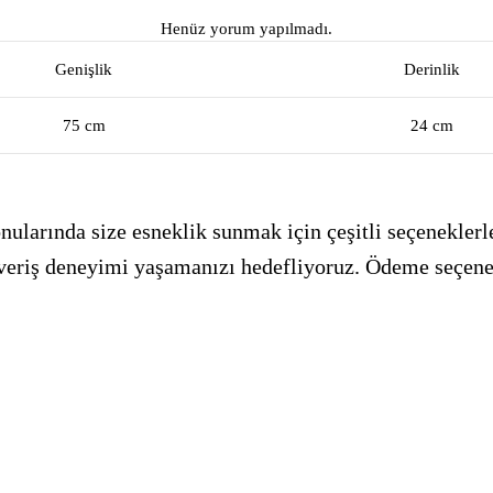
Henüz yorum yapılmadı.
Genişlik
Derinlik
75 cm
24 cm
ularında size esneklik sunmak için çeşitli seçeneklerle
alışveriş deneyimi yaşamanızı hedefliyoruz. Ödeme seçen
_