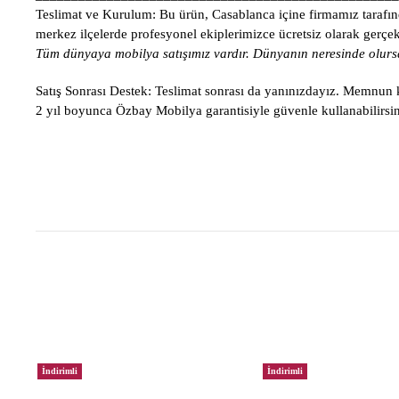
Teslimat ve Kurulum:
Bu ürün, Casablanca içine firmamız tarafınd
merkez ilçelerde profesyonel ekiplerimizce ücretsiz olarak gerçekle
Tüm dünyaya mobilya satışımız vardır. Dünyanın neresinde olursa
Satış Sonrası Destek:
Teslimat sonrası da yanınızdayız. Memnun ka
2 yıl boyunca Özbay Mobilya garantisiyle güvenle kullanabilirsin
İndirimli
İndirimli