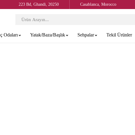
223 Bd, Ghandi, 20250
Casablanca, Morocco
ç Odaları
Yatak/Baza/Başlık
Sehpalar
Tekil Ürünler