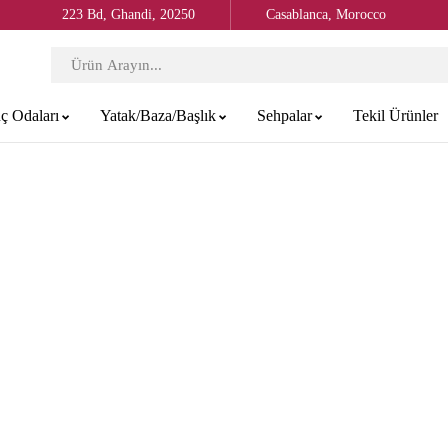
223 Bd, Ghandi, 20250
Casablanca, Morocco
ç Odaları
Yatak/Baza/Başlık
Sehpalar
Tekil Ürünler