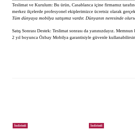
Teslimat ve Kurulum:
Bu ürün, Casablanca içine firmamız tarafınd
merkez ilçelerde profesyonel ekiplerimizce ücretsiz olarak gerçekle
Tüm dünyaya mobilya satışımız vardır. Dünyanın neresinde olursa
Satış Sonrası Destek:
Teslimat sonrası da yanınızdayız. Memnun ka
2 yıl boyunca Özbay Mobilya garantisiyle güvenle kullanabilirsin
İndirimli
İndirimli