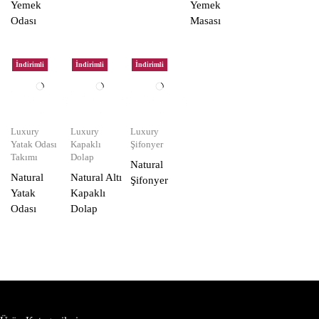
Yemek
Yemek
Odası
Masası
İndirimli
İndirimli
İndirimli
Luxury
Luxury
Luxury
Yatak Odası
Kapaklı
Şifonyer
Takımı
Dolap
Natural
Natural
Natural Altı
Şifonyer
Yatak
Kapaklı
Odası
Dolap