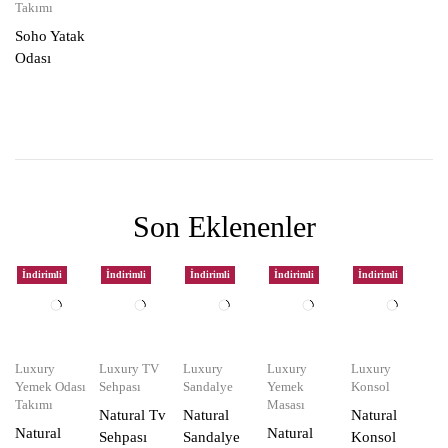
Takımı
Soho Yatak
Odası
Son Eklenenler
İndirimli
İndirimli
İndirimli
İndirimli
İndirimli
Luxury
Luxury TV
Luxury
Luxury
Luxury
Yemek Odası
Sehpası
Sandalye
Yemek
Konsol
Takımı
Masası
Natural Tv
Natural
Natural
Natural
Natural
Sehpası
Sandalye
Konsol