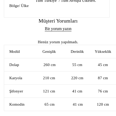
Tüm Türkiye / Tüm Avrupa Ülkeleri.
Bölge/ Ülke
Müşteri Yorumları
Bir yorum yazın
Henüz yorum yapılmadı.
Modül
Genişlik
Derinlik
Yükseklik
Dolap
260 cm
55 cm
45 cm
Karyola
210 cm
220 cm
87 cm
Şifonyer
121 cm
41 cm
76 cm
Komodin
65 cm
41 cm
120 cm