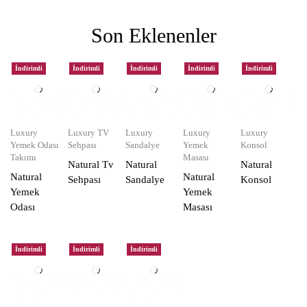
Son Eklenenler
İndirimli
İndirimli
İndirimli
İndirimli
İndirimli
Luxury
Luxury TV
Luxury
Luxury
Luxury
Yemek Odası
Sehpası
Sandalye
Yemek
Konsol
Takımı
Masası
Natural Tv
Natural
Natural
Natural
Natural
Sehpası
Sandalye
Konsol
Yemek
Yemek
Odası
Masası
İndirimli
İndirimli
İndirimli