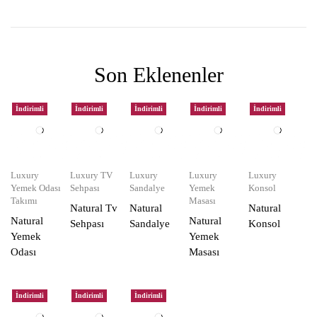
Son Eklenenler
İndirimli
İndirimli
İndirimli
İndirimli
İndirimli
Luxury
Luxury TV
Luxury
Luxury
Luxury
Yemek Odası
Sehpası
Sandalye
Yemek
Konsol
Takımı
Masası
Natural Tv
Natural
Natural
Natural
Natural
Sehpası
Sandalye
Konsol
Yemek
Yemek
Odası
Masası
İndirimli
İndirimli
İndirimli