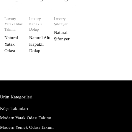
Luxury
Luxury
Luxury
Yatak Odası
Kapaklı
Şifonyer
Takımı
Dolap
Natural
Natural
Natural Altı
Şifonyer
Yatak
Kapaklı
Odası
Dolap
Ürün Kategorileri
Köşe Takımları
Modern Yatak Odası Takımı
Modern Yemek Odası Takımı