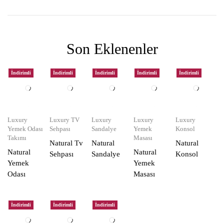
Son Eklenenler
İndirimli
İndirimli
İndirimli
İndirimli
İndirimli
Luxury
Luxury TV
Luxury
Luxury
Luxury
Yemek Odası
Sehpası
Sandalye
Yemek
Konsol
Takımı
Masası
Natural Tv
Natural
Natural
Natural
Natural
Sehpası
Sandalye
Konsol
Yemek
Yemek
Odası
Masası
İndirimli
İndirimli
İndirimli