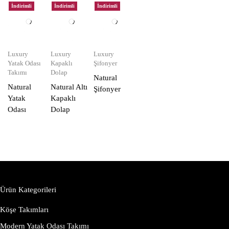
İndirimli
İndirimli
İndirimli
Luxury
Luxury
Luxury
Yatak Odası
Kapaklı
Şifonyer
Takımı
Dolap
Natural
Natural
Natural Altı
Şifonyer
Yatak
Kapaklı
Odası
Dolap
Ürün Kategorileri
Köşe Takımları
Modern Yatak Odası Takımı