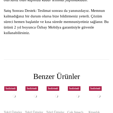
olursanız olun kapınıza kadar teslimat yapılmaktadır.
Satış Sonrası Destek:
Teslimat sonrası da yanınızdayız. Memnun
kalmadığınız bir durum olursa bize bildirmeniz yeterli. Çözüm
süreci hemen başlatılır ve kısa sürede memnuniyetiniz sağlanır. Bu
ürünü 2 yıl boyunca Özbay Mobilya garantisiyle güvenle
kullanabilirsiniz.
Benzer Ürünler
İndirimli
İndirimli
İndirimli
İndirimli
İndirimli
Tekil Ürünler
Tekil Ürünler
Tekil Ürünler
Çok Amaçlı
Kitaplık
,