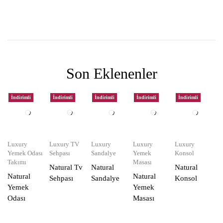
Son Eklenenler
İndirimli
İndirimli
İndirimli
İndirimli
İndirimli
Luxury
Luxury TV
Luxury
Luxury
Luxury
Yemek Odası
Sehpası
Sandalye
Yemek
Konsol
Takımı
Masası
Natural Tv
Natural
Natural
Natural
Natural
Sehpası
Sandalye
Konsol
Yemek
Yemek
Odası
Masası