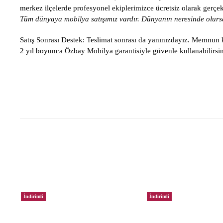
merkez ilçelerde profesyonel ekiplerimizce ücretsiz olarak gerçekle
Tüm dünyaya mobilya satışımız vardır. Dünyanın neresinde olursa
Satış Sonrası Destek:
Teslimat sonrası da yanınızdayız. Memnun ka
2 yıl boyunca Özbay Mobilya garantisiyle güvenle kullanabilirsin
İndirimli
İndirimli