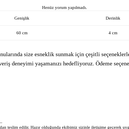
Henüz yorum yapılmadı.
Genişlik
Derinlik
60 cm
4 cm
ularında size esneklik sunmak için çeşitli seçeneklerle
alışveriş deneyimi yaşamanızı hedefliyoruz. Ödeme seçen
_
an teslim edilir. Hazır olduğunda ekibimiz sizinle iletişime geçerek uy