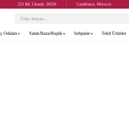
223 Bd, Ghandi, 20250
Casablanca, Morocco
ç Odaları
Yatak/Baza/Başlık
Sehpalar
Tekil Ürünler