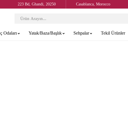
223 Bd, Ghandi, 20250
Casablanca, Morocco
ç Odaları
Yatak/Baza/Başlık
Sehpalar
Tekil Ürünler