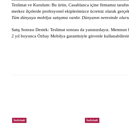
Teslimat ve Kurulum:
Bu ürün, Casablanca içine firmamız tarafınd
merkez ilçelerde profesyonel ekiplerimizce ücretsiz olarak gerçekle
Tüm dünyaya mobilya satışımız vardır. Dünyanın neresinde olursa
Satış Sonrası Destek:
Teslimat sonrası da yanınızdayız. Memnun ka
2 yıl boyunca Özbay Mobilya garantisiyle güvenle kullanabilirsin
İndirimli
İndirimli