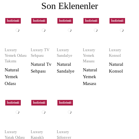
Son Eklenenler
İndirimli
İndirimli
İndirimli
İndirimli
İndirimli
Luxury
Luxury TV
Luxury
Luxury
Luxury
Yemek Odası
Sehpası
Sandalye
Yemek
Konsol
Takımı
Masası
Natural Tv
Natural
Natural
Natural
Natural
Sehpası
Sandalye
Konsol
Yemek
Yemek
Odası
Masası
İndirimli
İndirimli
İndirimli
Luxury
Luxury
Luxury
Yatak Odası
Kapaklı
Şifonyer