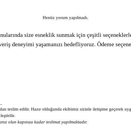
Henüz yorum yapılmadı.
ularında size esneklik sunmak için çeşitli seçeneklerle
alışveriş deneyimi yaşamanızı hedefliyoruz. Ödeme seçen
_
an teslim edilir. Hazır olduğunda ekibimiz sizinle iletişime geçerek uy
ştirilir.
nız olun kapınıza kadar teslimat yapılmaktadır.