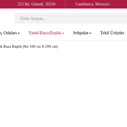
223 Bd, Ghandi, 20250
Casablanca, Morocco
ç Odaları
Yatak/Baza/Başlık
Sehpalar
Tekil Ürünler
ak Baza Başlık (Set 160 cm X 200 cm)