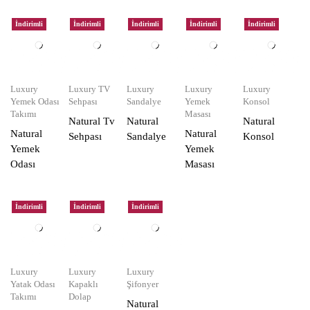
İndirimli
İndirimli
İndirimli
İndirimli
İndirimli
Luxury
Luxury TV
Luxury
Luxury
Luxury
Yemek Odası
Sehpası
Sandalye
Yemek
Konsol
Takımı
Masası
Natural Tv
Natural
Natural
Natural
Natural
Sehpası
Sandalye
Konsol
Yemek
Yemek
Odası
Masası
İndirimli
İndirimli
İndirimli
Luxury
Luxury
Luxury
Yatak Odası
Kapaklı
Şifonyer
Takımı
Dolap
Natural