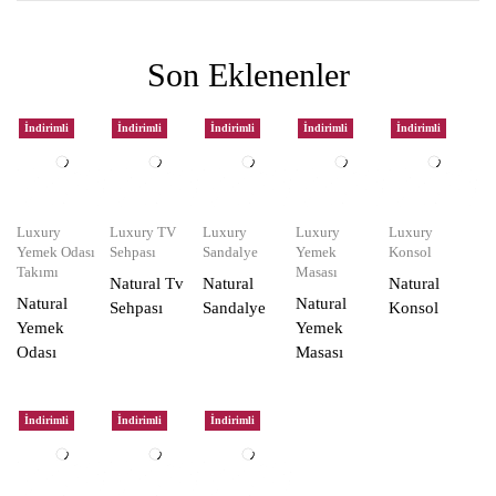
Son Eklenenler
İndirimli
İndirimli
İndirimli
İndirimli
İndirimli
Luxury
Luxury TV
Luxury
Luxury
Luxury
Yemek Odası
Sehpası
Sandalye
Yemek
Konsol
Takımı
Masası
Natural Tv
Natural
Natural
Natural
Natural
Sehpası
Sandalye
Konsol
Yemek
Yemek
Odası
Masası
İndirimli
İndirimli
İndirimli