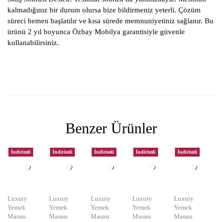
kalmadığınız bir durum olursa bize bildirmeniz yeterli. Çözüm
süreci hemen başlatılır ve kısa sürede memnuniyetiniz sağlanır. Bu
ürünü 2 yıl boyunca Özbay Mobilya garantisiyle güvenle
kullanabilirsiniz.
Benzer Ürünler
İndirimli
İndirimli
İndirimli
İndirimli
İndirimli
Luxury
Luxury
Luxury
Luxury
Luxury
Yemek
Yemek
Yemek
Yemek
Yemek
Masası
Masası
Masası
Masası
Masası