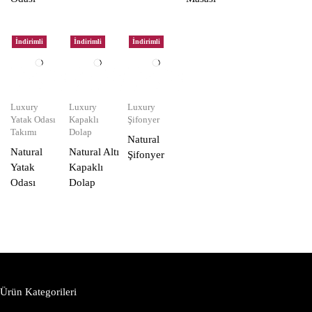
İndirimli
İndirimli
İndirimli
Luxury
Luxury
Luxury
Yatak Odası
Kapaklı
Şifonyer
Takımı
Dolap
Natural
Natural
Natural Altı
Şifonyer
Yatak
Kapaklı
Odası
Dolap
Ürün Kategorileri