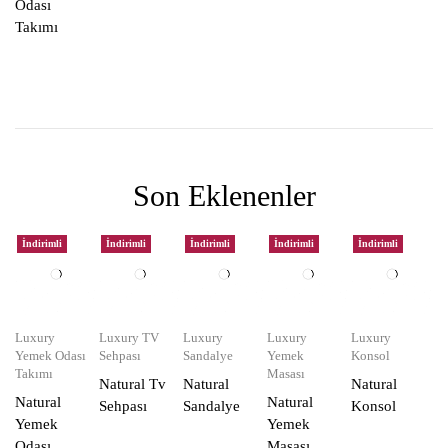
Odası
Takımı
Son Eklenenler
İndirimli
İndirimli
İndirimli
İndirimli
İndirimli
Luxury
Luxury TV
Luxury
Luxury
Luxury
Yemek Odası
Sehpası
Sandalye
Yemek
Konsol
Takımı
Masası
Natural Tv
Natural
Natural
Natural
Natural
Sehpası
Sandalye
Konsol
Yemek
Yemek
Odası
Masası