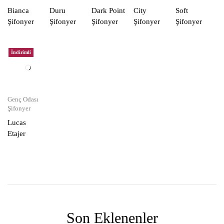
Bianca
Duru
Dark Point
City
Soft
Şifonyer
Şifonyer
Şifonyer
Şifonyer
Şifonyer
İndirimli
Genç Odası
Şifonyer
Lucas
Etajer
Son Eklenenler