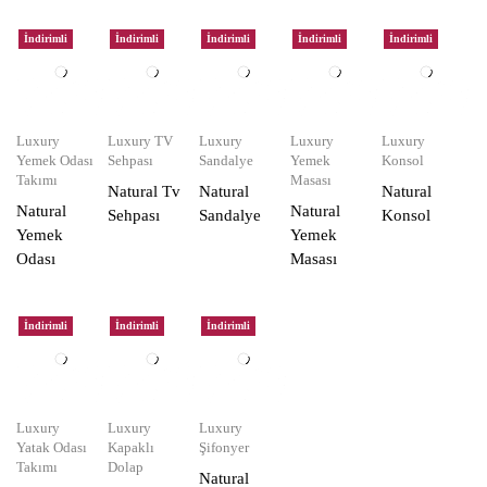
İndirimli
İndirimli
İndirimli
İndirimli
İndirimli
Luxury
Luxury TV
Luxury
Luxury
Luxury
Yemek Odası
Sehpası
Sandalye
Yemek
Konsol
Takımı
Masası
Natural Tv
Natural
Natural
Natural
Natural
Sehpası
Sandalye
Konsol
Yemek
Yemek
Odası
Masası
İndirimli
İndirimli
İndirimli
Luxury
Luxury
Luxury
Yatak Odası
Kapaklı
Şifonyer
Takımı
Dolap
Natural