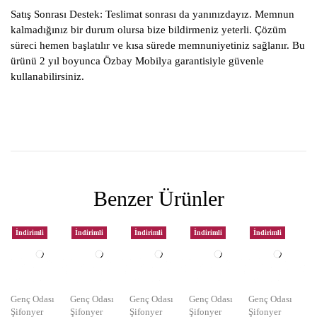
Satış Sonrası Destek:
Teslimat sonrası da yanınızdayız. Memnun
kalmadığınız bir durum olursa bize bildirmeniz yeterli. Çözüm
süreci hemen başlatılır ve kısa sürede memnuniyetiniz sağlanır. Bu
ürünü 2 yıl boyunca Özbay Mobilya garantisiyle güvenle
kullanabilirsiniz.
Benzer Ürünler
İndirimli
İndirimli
İndirimli
İndirimli
İndirimli
Genç Odası
Genç Odası
Genç Odası
Genç Odası
Genç Odası
Şifonyer
Şifonyer
Şifonyer
Şifonyer
Şifonyer