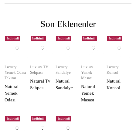
Son Eklenenler
İndirimli
İndirimli
İndirimli
İndirimli
İndirimli
Luxury
Luxury TV
Luxury
Luxury
Luxury
Yemek Odası
Sehpası
Sandalye
Yemek
Konsol
Takımı
Masası
Natural Tv
Natural
Natural
Natural
Natural
Sehpası
Sandalye
Konsol
Yemek
Yemek
Odası
Masası
İndirimli
İndirimli
İndirimli