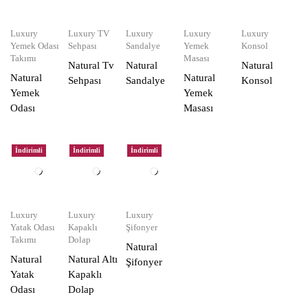
Luxury
Luxury TV
Luxury
Luxury
Luxury
Yemek Odası
Sehpası
Sandalye
Yemek
Konsol
Takımı
Masası
Natural Tv
Natural
Natural
Natural
Natural
Sehpası
Sandalye
Konsol
Yemek
Yemek
Odası
Masası
İndirimli
İndirimli
İndirimli
Luxury
Luxury
Luxury
Yatak Odası
Kapaklı
Şifonyer
Takımı
Dolap
Natural
Natural
Natural Altı
Şifonyer
Yatak
Kapaklı
Odası
Dolap