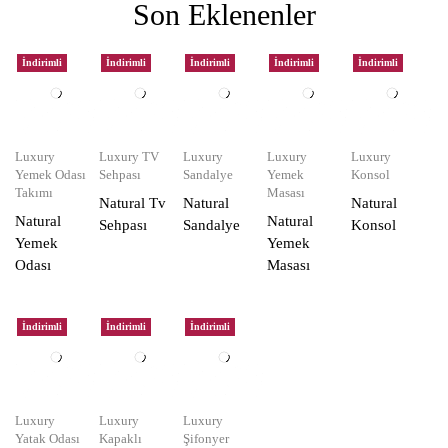
Son Eklenenler
İndirimli
İndirimli
İndirimli
İndirimli
İndirimli
Luxury
Luxury TV
Luxury
Luxury
Luxury
Yemek Odası
Sehpası
Sandalye
Yemek
Konsol
Takımı
Masası
Natural Tv
Natural
Natural
Natural
Natural
Sehpası
Sandalye
Konsol
Yemek
Yemek
Odası
Masası
İndirimli
İndirimli
İndirimli
Luxury
Luxury
Luxury
Yatak Odası
Kapaklı
Şifonyer