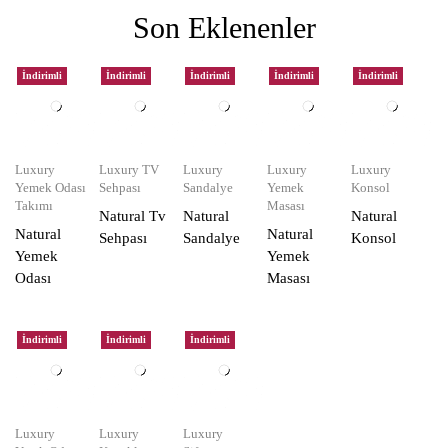
Son Eklenenler
İndirimli
İndirimli
İndirimli
İndirimli
İndirimli
Luxury
Luxury TV
Luxury
Luxury
Luxury
Yemek Odası
Sehpası
Sandalye
Yemek
Konsol
Takımı
Masası
Natural Tv
Natural
Natural
Natural
Natural
Sehpası
Sandalye
Konsol
Yemek
Yemek
Odası
Masası
İndirimli
İndirimli
İndirimli
Luxury
Luxury
Luxury