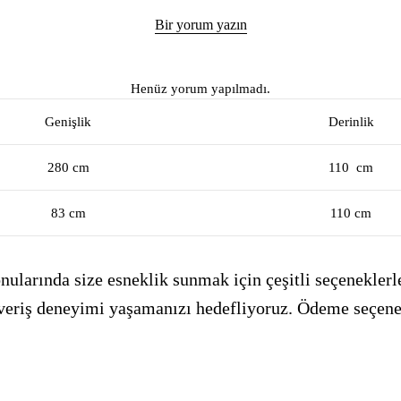
Bir yorum yazın
Henüz yorum yapılmadı.
Genişlik
Derinlik
280 cm
110 cm
83 cm
110 cm
ularında size esneklik sunmak için çeşitli seçeneklerle
alışveriş deneyimi yaşamanızı hedefliyoruz. Ödeme seçen