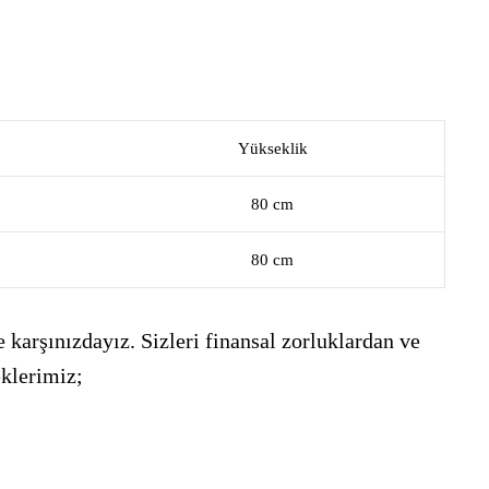
Yükseklik
80 cm
80 cm
 karşınızdayız. Sizleri finansal zorluklardan ve
eklerimiz;