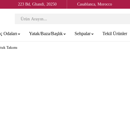
223 Bd, Ghandi, 20250
Casablanca, Morocco
ç Odaları
Yatak/Baza/Başlık
Sehpalar
Tekil Ürünler
ltuk Takımı