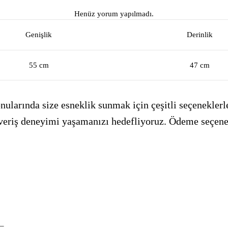
Henüz yorum yapılmadı.
Genişlik
Derinlik
55 cm
47 cm
ularında size esneklik sunmak için çeşitli seçeneklerle
alışveriş deneyimi yaşamanızı hedefliyoruz. Ödeme seçen
_