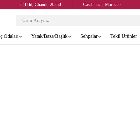
223 Bd, Ghandi, 20250
Casablanca, Morocco
ç Odaları
Yatak/Baza/Başlık
Sehpalar
Tekil Ürünler