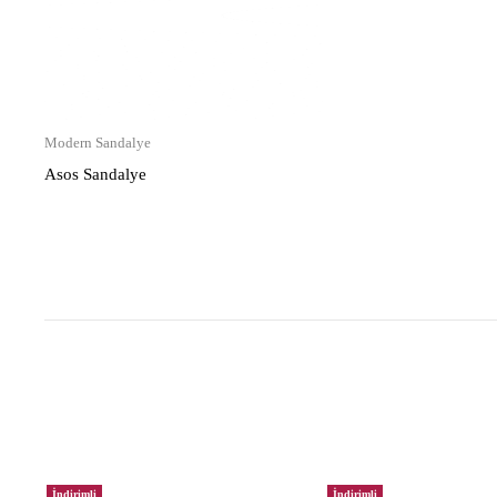
Modern Sandalye
Asos Sandalye
İndirimli
İndirimli