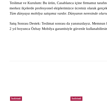
Teslimat ve Kurulum:
Bu ürün, Casablanca içine firmamız tarafınd
merkez ilçelerde profesyonel ekiplerimizce ücretsiz olarak gerçekle
Tüm dünyaya mobilya satışımız vardır. Dünyanın neresinde olursa
Satış Sonrası Destek:
Teslimat sonrası da yanınızdayız. Memnun ka
2 yıl boyunca Özbay Mobilya garantisiyle güvenle kullanabilirsin
İndirimli
İndirimli