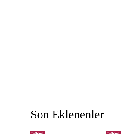
Son Eklenenler
İndirimli
İndirimli