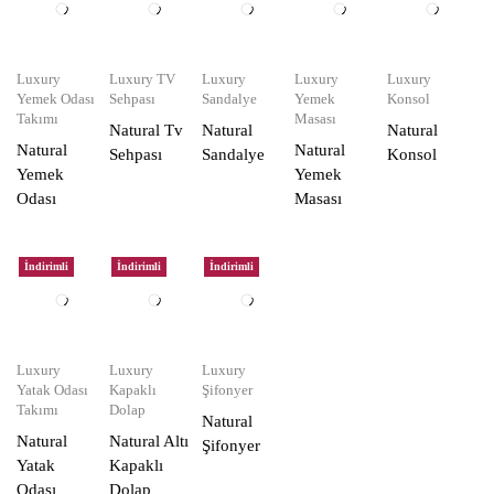
Luxury
Luxury TV
Luxury
Luxury
Luxury
Yemek Odası
Sehpası
Sandalye
Yemek
Konsol
Takımı
Masası
Natural Tv
Natural
Natural
Natural
Natural
Sehpası
Sandalye
Konsol
Yemek
Yemek
Odası
Masası
İndirimli
İndirimli
İndirimli
Luxury
Luxury
Luxury
Yatak Odası
Kapaklı
Şifonyer
Takımı
Dolap
Natural
Natural
Natural Altı
Şifonyer
Yatak
Kapaklı
Odası
Dolap