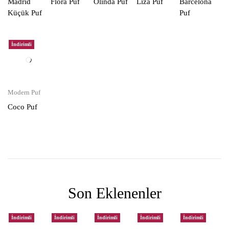
Madrid
Flora Puf
Olinda Puf
Liza Puf
Barcelona
Küçük Puf
Puf
İndirimli
Modern Puf
Coco Puf
Son Eklenenler
İndirimli
İndirimli
İndirimli
İndirimli
İndirimli