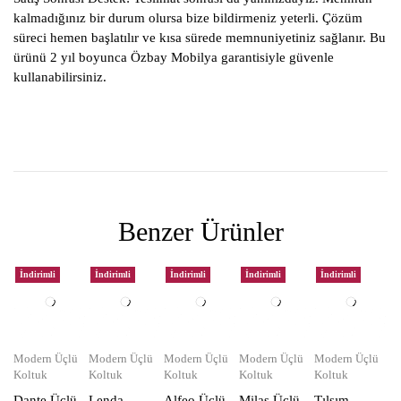
kalmadığınız bir durum olursa bize bildirmeniz yeterli. Çözüm
süreci hemen başlatılır ve kısa sürede memnuniyetiniz sağlanır. Bu
ürünü 2 yıl boyunca Özbay Mobilya garantisiyle güvenle
kullanabilirsiniz.
Benzer Ürünler
İndirimli
İndirimli
İndirimli
İndirimli
İndirimli
Modern Üçlü
Modern Üçlü
Modern Üçlü
Modern Üçlü
Modern Üçlü
Koltuk
Koltuk
Koltuk
Koltuk
Koltuk
Dante Üçlü
Lenda
Alfeo Üçlü
Milas Üçlü
Tılsım