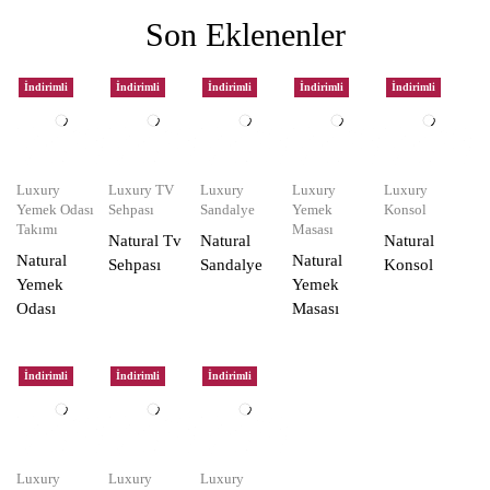
Son Eklenenler
İndirimli
İndirimli
İndirimli
İndirimli
İndirimli
Luxury
Luxury TV
Luxury
Luxury
Luxury
Yemek Odası
Sehpası
Sandalye
Yemek
Konsol
Takımı
Masası
Natural Tv
Natural
Natural
Natural
Natural
Sehpası
Sandalye
Konsol
Yemek
Yemek
Odası
Masası
İndirimli
İndirimli
İndirimli
Luxury
Luxury
Luxury