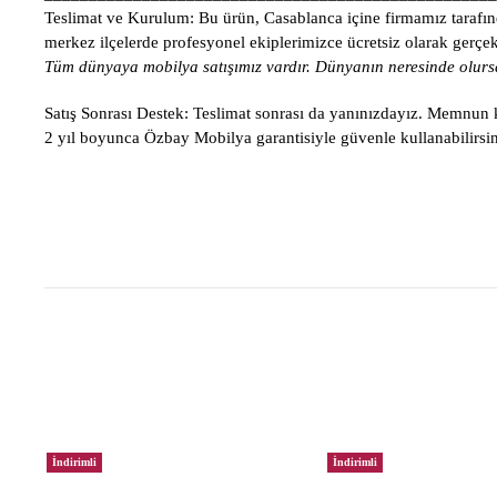
Teslimat ve Kurulum:
Bu ürün, Casablanca içine firmamız tarafınd
merkez ilçelerde profesyonel ekiplerimizce ücretsiz olarak gerçekle
Tüm dünyaya mobilya satışımız vardır. Dünyanın neresinde olursa
Satış Sonrası Destek:
Teslimat sonrası da yanınızdayız. Memnun ka
2 yıl boyunca Özbay Mobilya garantisiyle güvenle kullanabilirsin
İndirimli
İndirimli