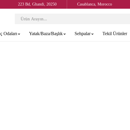
223 Bd, Ghandi, 20250
Casablanca, Morocco
ç Odaları
Yatak/Baza/Başlık
Sehpalar
Tekil Ürünler