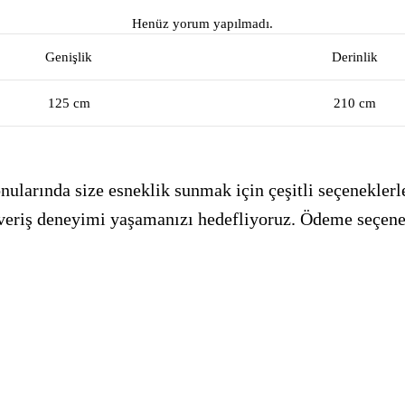
Henüz yorum yapılmadı.
Genişlik
Derinlik
125 cm
210 cm
ularında size esneklik sunmak için çeşitli seçeneklerle
alışveriş deneyimi yaşamanızı hedefliyoruz. Ödeme seçen
_